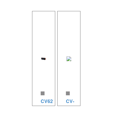
V12B 规
V12A 规
V10A 规
X15B 规
格参数
格参数
格参数
格参数
（12）
（12）
（10）
（15）
系统类
系统类
系统类
系统类
型：单12
型：两分
型：两分
型：单15
寸直射型
频两单元
频两单元
寸直射型
重超低频
影K扬声
影K扬声
重超低频
影K音箱
器系统 低
器系统 低
影K音箱
低音单
音单元：
音单元：
低音单
元：1×12
1×12英寸
1×10英寸
元：1×15
英寸航天
航天磁低
航天磁低
英寸航天
CV62
CV-
磁低音单
音单元
音单元
磁低音单
8
元 190磁
CV62 规
180磁
156磁
元 220磁
75mm音
格参数
75mm音
65mm音
100mm
CV8 规格
圈 接线方
（双6）
圈 高音单
圈 高音单
音圈 接线